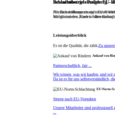
Brandenburgs einziger EU-Ri
Schlachtbetrieb Perleberg – d
Als Brandenburgs einziger EU-Rindersc
Herzlich willkommen auf unserer Webs
Richtlinien des „Codex Alimentarius“
Wir garantieren Ihnen in allen Belan
Leistungsüberblick
Es ist die Qualität, die zählt.
Zu unsere
Ankauf von Ri
Partnerschaftlich, fair ...
Wir wissen, was wir kaufen, und wir s
Da ist es für uns selbstverständlich, di
EU-Norm-Sc
Streng nach EU-Vorgaben
Unsere Mitarbeiter sind professionell
...