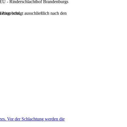
ktion erfolgt ausschließlich nach den
d Angebote.
tzes. Vor der Schlachtung werden die