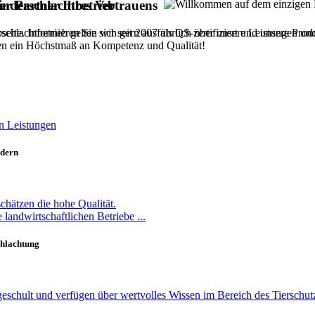
nderschlachtbetrieb
er Partner Ihres Vertrauens
hlachtbetrieb gelten wir seit 2007 als QS-zertifiziert und unsere Produ
eite. Informieren Sie sich gern ausführlich über unsere Leistungen un
gen ein Höchstmaß an Kompetenz und Qualität!
n Leistungen
ndern
chätzen die hohe Qualität.
e landwirtschaftlichen Betriebe ...
hlachtung
 geschult und verfügen über wertvolles Wissen im Bereich des Tierschu